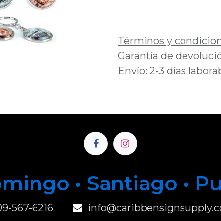
Añadir a lista de 
Términos y condicio
Garantía de devolució
Envío: 2-3 días labora
mingo • Santiago • P
u
09-567-6216
info@caribbensignsupply.