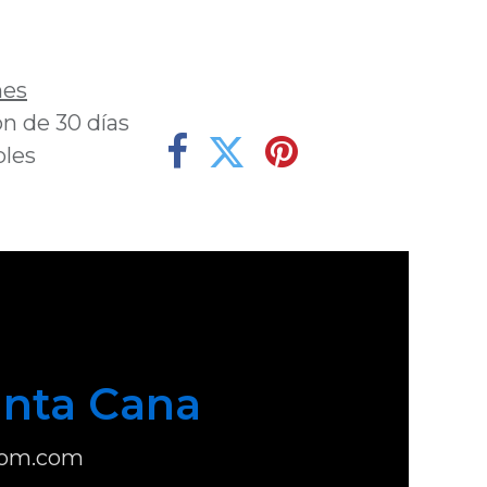
deseos
nes
n de 30 días
bles
nta Cana
com.com