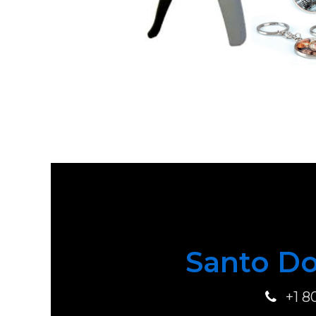
Santo Do
+1 8