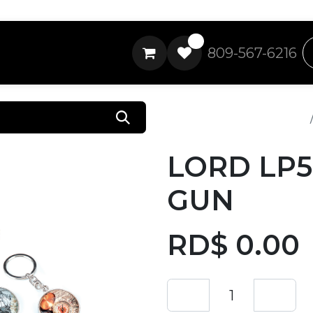
0
809-567-6216
Todos los productos
LORD LP5
GUN
RD$
0.00