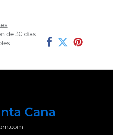
deseos
nes
n de 30 días
bles
nta Cana
com.com