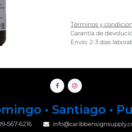
Añadir a lista de 
Términos y condicio
Garantía de devolució
Envío: 2-3 días labora
mingo • Santiago • P
u
09-567-6216
info@caribbensignsupply.