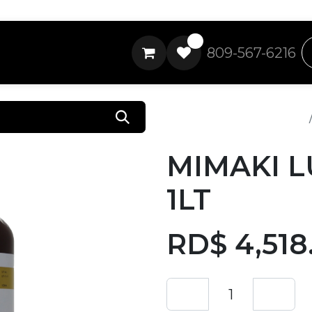
0
809-567-6216
Todos los productos
MIMAKI L
1LT
RD$
4,518