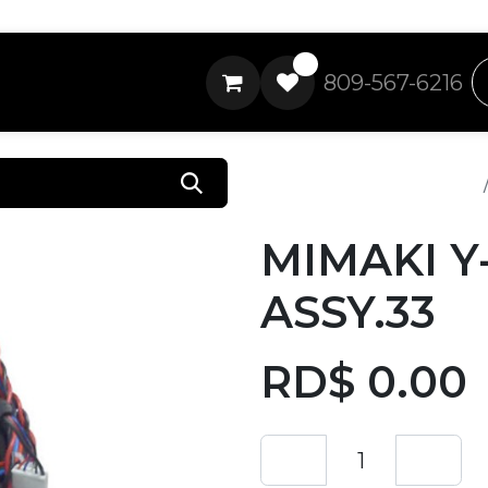
0
809-567-6216
Todos los productos
MIMAKI Y
ASSY.33
RD$
0.00