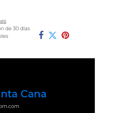
deseos
nes
n de 30 días
bles
nta Cana
com.com