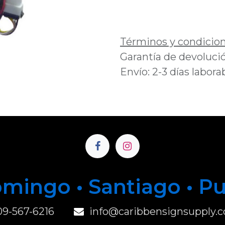
Añadir a lista de 
Términos y condicio
Garantía de devolució
Envío: 2-3 días labora
mingo • Santiago • P
u
09-567-6216
info@caribbensignsupply.