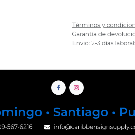
Añadir a lista de 
Términos y condicio
Garantía de devolució
Envío: 2-3 días labora
mingo • Santiago • P
u
09-567-6216
info@caribbensignsupply.