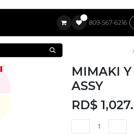
0
809-567-6216
Todos los productos
MIMAKI Y
ASSY
RD$
1,027.