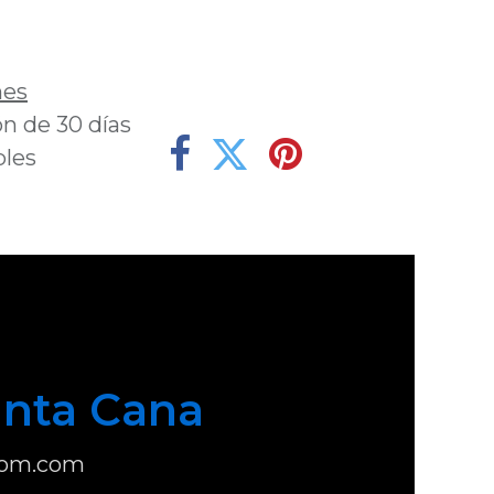
deseos
nes
n de 30 días
bles
nta Cana
com.com