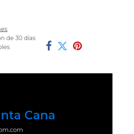
deseos
nes
n de 30 días
bles
nta Cana
com.com