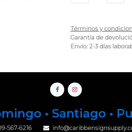
Añadir a lista de 
Términos y condicio
Garantía de devolució
Envío: 2-3 días labora
mingo • Santiago • P
u
09-567-6216
info@caribbensignsupply.