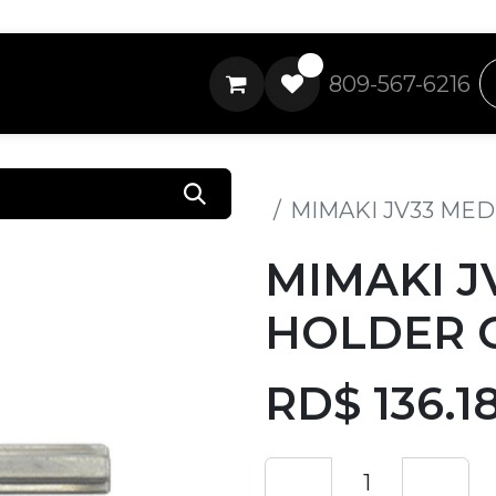
0
809-567-6216
Todos los productos
MIMAKI JV33 MED
MIMAKI J
HOLDER G
RD$
136.1