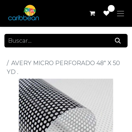
0
Todos los productos
AVERY MICRO PERFORADO 48" X 50
YD .