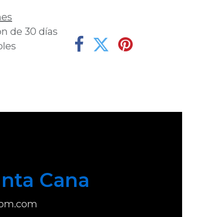
nes
n de 30 días
bles
nta Cana
com.com