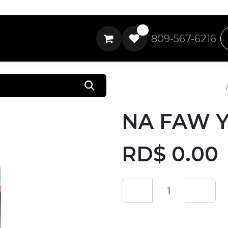
0
809-567-6216
Todos los productos
NA FAW 
RD$
0.00
Añadir a lista de 