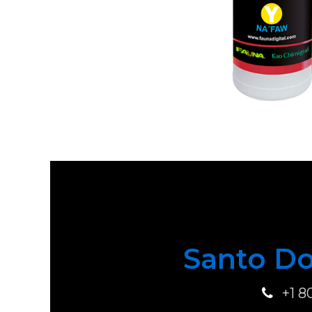
Santo Do
+1 8