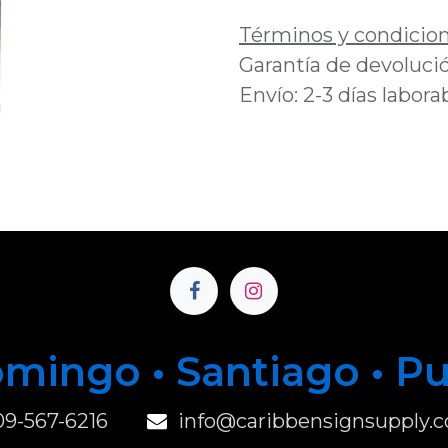
Términos y condicio
Garantía de devolució
Envío: 2-3 días labora
mingo • Santiago • P
u
09-567-6216
info@caribbensignsupply.