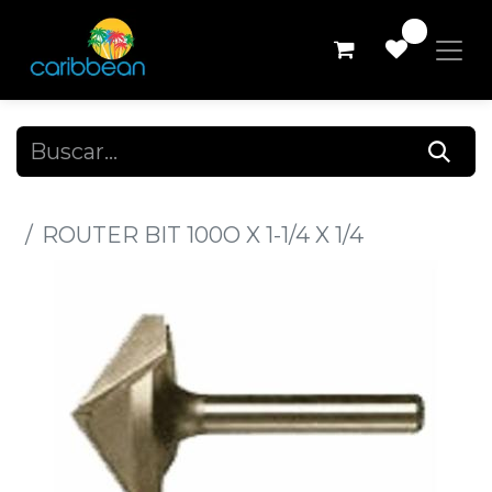
0
Todos los productos
ROUTER BIT 100O X 1-1/4 X 1/4