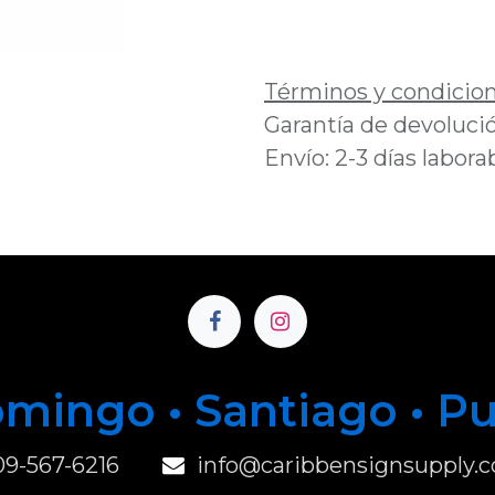
Añadir a lista de 
Términos y condicio
Garantía de devolució
Envío: 2-3 días labora
mingo • Santiago • P
u
09-567-6216
info@caribbensignsupply.