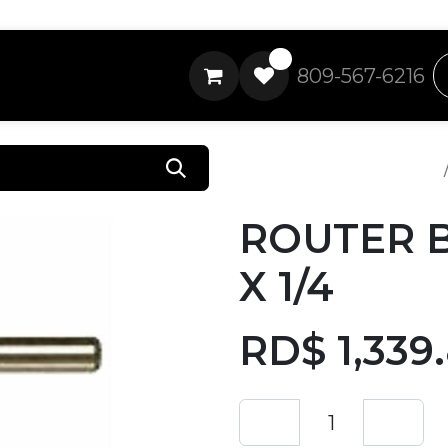
0
809-567-6216
Todos los productos
ROUTER BI
X 1/4
RD$
1,339