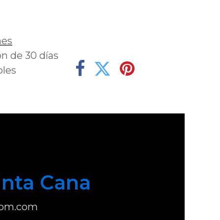
deseos
nes
n de 30 días
bles
nta Cana
com.com