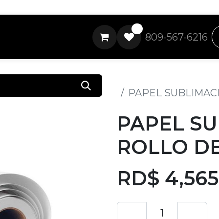
0
809-567-6216
Todos los productos
PAPEL SUBLIMACI
PAPEL S
ROLLO DE
RD$
4,565