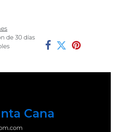
deseos
nes
n de 30 días
bles
nta Cana
com.com