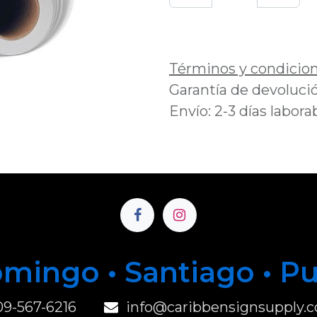
Añadir a lista de 
Términos y condicio
Garantía de devolució
Envío: 2-3 días labora
mingo • Santiago • P
u
09-567-6216
info@caribbensignsupply.