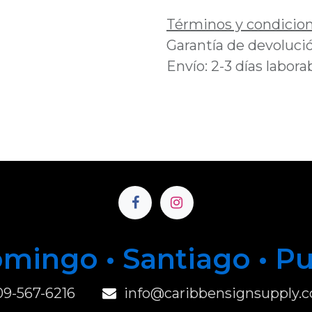
Términos y condicio
Garantía de devolució
Envío: 2-3 días labora
mingo • Santiago • P
u
09-567-6216
info@caribbensignsupply.