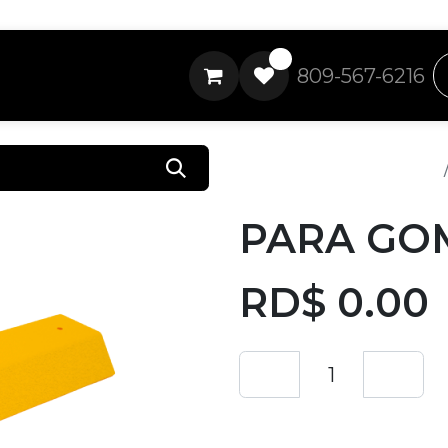
0
809-567-6216
Todos los productos
PARA GOM
RD$
0.00
Añadir a lista de 