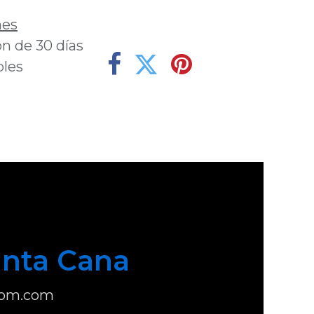
nes
n de 30 días
bles
nta Cana
com.com