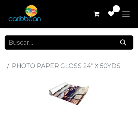
0
Todos los productos
PHOTO PAPER GLOSS 24" X 50YDS