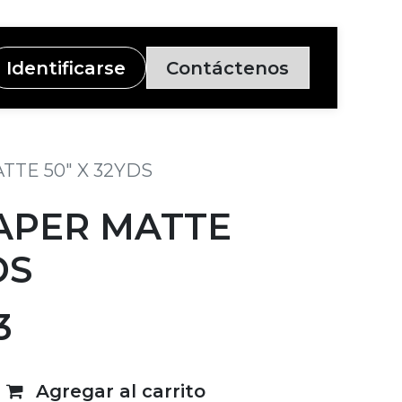
Identificarse
Contáctenos
TE 50" X 32YDS
APER MATTE
DS
3
Agregar al carrito