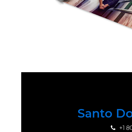
Santo Do
+1 8