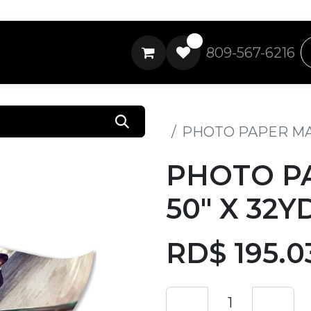
0
809-567-6216
Todos los productos
PHOTO PAPER MAT
PHOTO P
50" X 32Y
RD$
195.0