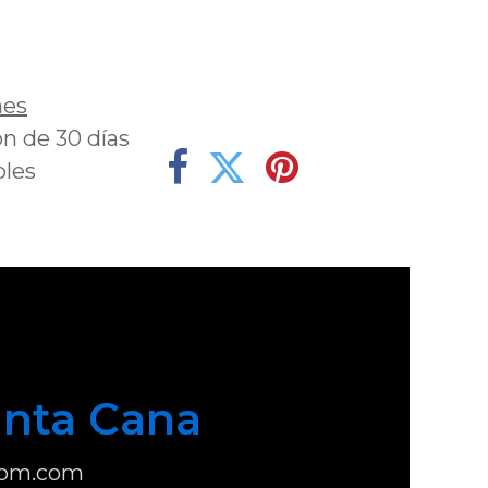
deseos
nes
n de 30 días
bles
nta Cana
com.com