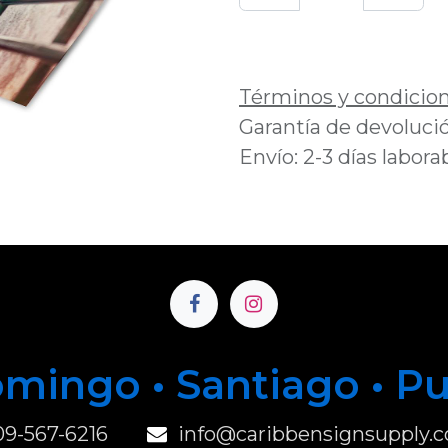
Añadir a lista de 
Términos y condicio
Garantía de devolució
Envío: 2-3 días labora
mingo • Santiago • P
u
09-567-6216
info@caribbensignsupply.