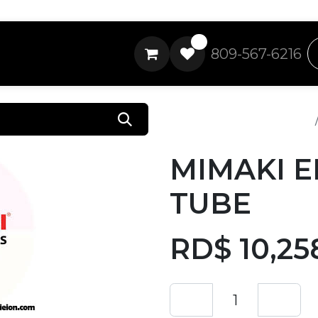
0
809-567-6216
Todos los productos
MIMAKI 
TUBE
RD$
10,25