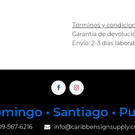
Añadir a lista de 
Términos y condicio
Garantía de devolució
Envío: 2-3 días labora
mingo • Santiago • P
u
09-567-6216
info@caribbensignsupply.