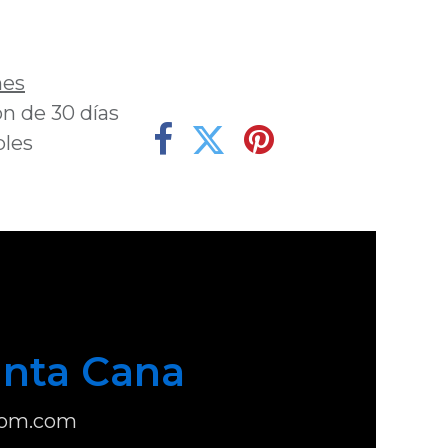
deseos
nes
n de 30 días
bles
nta Cana
com.com