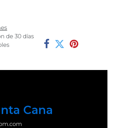
deseos
nes
n de 30 días
bles
nta Cana
com.com