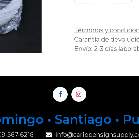
Añadir a lista de 
Términos y condicio
Garantía de devolució
Envío: 2-3 días labora
mingo • Santiago • P
u
09-567-6216
info@caribbensignsupply.