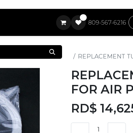
0
809-567-6216
Todos los productos
REPLACEMENT TU
REPLACE
FOR AIR 
RD$
14,62