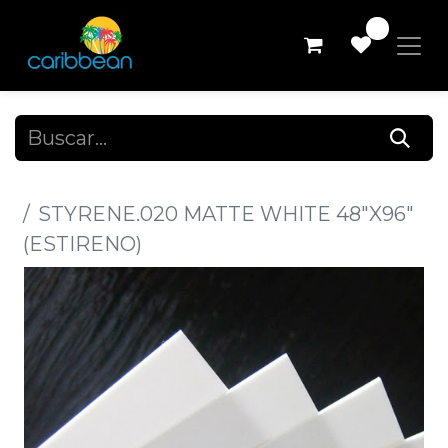
0
Todos los productos
STYRENE.020 MATTE WHITE 48"X96"
(ESTIRENO)