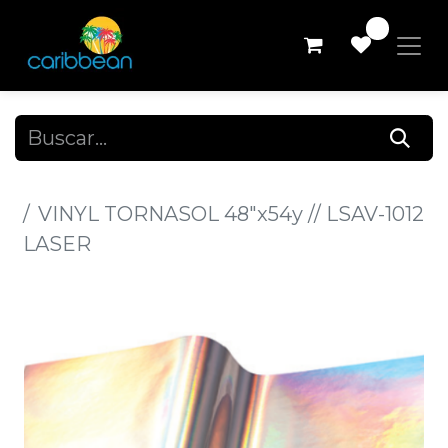
0
Todos los productos
VINYL TORNASOL 48"x54y // LSAV-1012
LASER