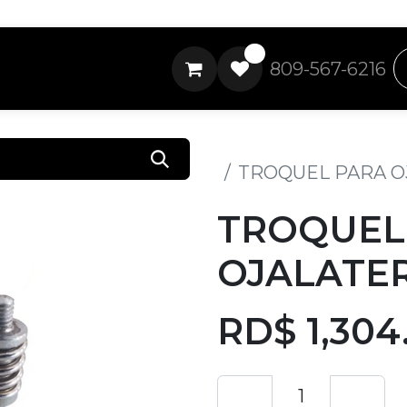
0
809-567-6216
Todos los productos
TROQUEL PARA O
TROQUEL
OJALATER
RD$
1,304