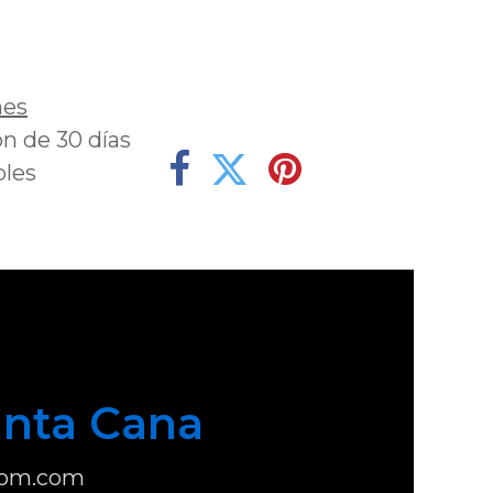
deseos
nes
n de 30 días
bles
nta Cana
com.com