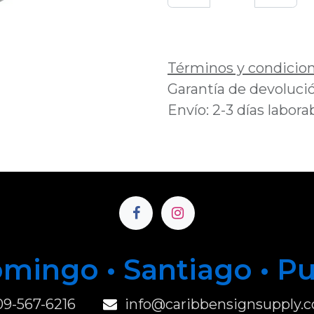
Añadir a lista de 
Términos y condicio
Garantía de devolució
Envío: 2-3 días labora
mingo • Santiago • P
u
09-567-6216
info@caribbensignsupply.