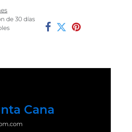
nes
n de 30 días
bles
nta Cana
com.com