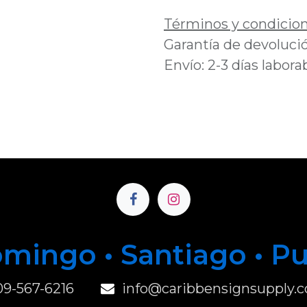
Términos y condicio
Garantía de devolució
Envío: 2-3 días labora
mingo • Santiago • P
u
09-567-6216
info@caribbensignsupply.