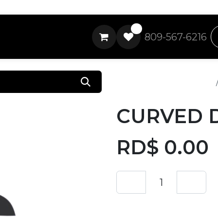
0
809-567-6216
Todos los productos
CURVED 
RD$
0.00
Añadir a lista de 