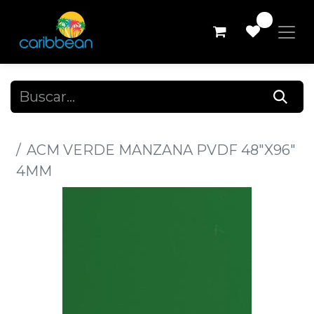
0
Todos los productos
ACM VERDE MANZANA PVDF 48"X96"
4MM