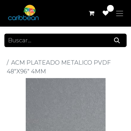
0
Todos los productos
ACM PLATEADO METALICO PVDF
48"X96" 4MM