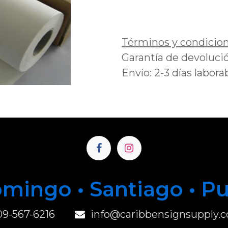
Añadir a lista de 
Términos y condicio
Garantía de devolució
Envío: 2-3 días labora
mingo • Santiago • P
u
09-567-6216
info@caribbensignsupply.