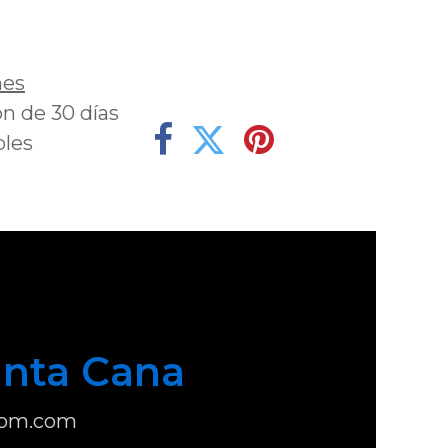
deseos
nes
n de 30 días
bles
nta Cana
com.com