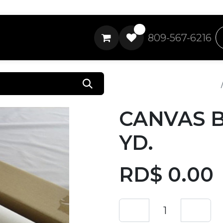
0
809-567-6216
Todos los productos
CANVAS B
YD.
RD$
0.00