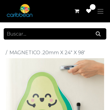
0
Todos los productos
MAGNETICO .20mm X 24" X 98'