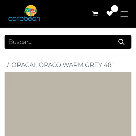
0
Todos los productos
ORACAL OPACO WARM GREY 48"